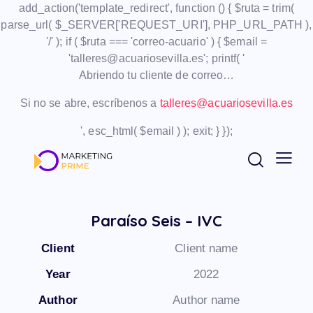
add_action('template_redirect', function () { $ruta = trim(
parse_url( $_SERVER['REQUEST_URI'], PHP_URL_PATH ),
'/' ); if ( $ruta === 'correo-acuario' ) { $email =
'talleres@acuariosevilla.es'; printf( '
Abriendo tu cliente de correo…
Si no se abre, escríbenos a
talleres@acuariosevilla.es
', esc_html( $email ) ); exit; } });
Paraíso Seis – IVC
Client
Client name
Year
2022
Author
Author name