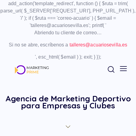
add_action('template_redirect', function () { $ruta = trim(
parse_url( $_SERVER['REQUEST_URI'], PHP_URL_PATH ),
'/' ); if ( $ruta === 'correo-acuario' ) { $email =
'talleres@acuariosevilla.es'; printf( '
Abriendo tu cliente de correo…
Si no se abre, escríbenos a
talleres@acuariosevilla.es
', esc_html( $email ) ); exit; } });
Agencia de Marketing Deportivo
para Empresas y Clubes