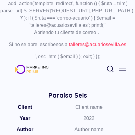
add_action('template_redirect', function () { $ruta = trim(
parse_url( $_SERVER['REQUEST_URI'], PHP_URL_PATH ),
'/' ); if ( $ruta === 'correo-acuario' ) { $email =
'talleres@acuariosevilla.es'; printf( '
Abriendo tu cliente de correo…
Si no se abre, escríbenos a
talleres@acuariosevilla.es
', esc_html( $email ) ); exit; } });
Paraíso Seis
Client
Client name
Year
2022
Author
Author name