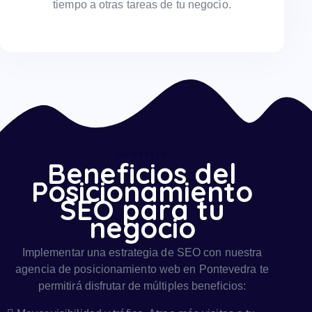
tiempo a otras tareas de tu negocio.
SUBTITLE
Beneficios del
Posicionamiento
SEO para tu
negocio
Implementar una estrategia de SEO con nuestra
agencia de posicionamiento web en Pontevedra te
permitirá disfrutar de múltiples beneficios: