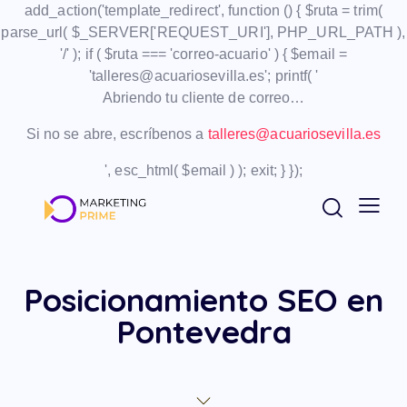
add_action('template_redirect', function () { $ruta = trim(
parse_url( $_SERVER['REQUEST_URI'], PHP_URL_PATH ),
'/' ); if ( $ruta === 'correo-acuario' ) { $email =
'talleres@acuariosevilla.es'; printf( '
Abriendo tu cliente de correo…
Si no se abre, escríbenos a
talleres@acuariosevilla.es
', esc_html( $email ) ); exit; } });
Posicionamiento SEO en
Pontevedra