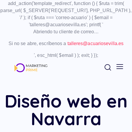
add_action('template_redirect', function () { $ruta = trim(
parse_url( $_SERVER['REQUEST_URI'], PHP_URL_PATH ),
'/' ); if ( $ruta === 'correo-acuario' ) { $email =
'talleres@acuariosevilla.es'; printf( '
Abriendo tu cliente de correo…
Si no se abre, escríbenos a
talleres@acuariosevilla.es
', esc_html( $email ) ); exit; } });
Diseño web en
Navarra