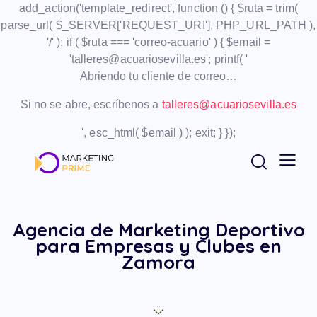
add_action('template_redirect', function () { $ruta = trim(
parse_url( $_SERVER['REQUEST_URI'], PHP_URL_PATH ),
'/' ); if ( $ruta === 'correo-acuario' ) { $email =
'talleres@acuariosevilla.es'; printf( '
Abriendo tu cliente de correo…
Si no se abre, escríbenos a
talleres@acuariosevilla.es
', esc_html( $email ) ); exit; } });
Agencia de Marketing Deportivo
para Empresas y Clubes en
Zamora