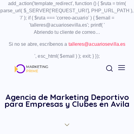
add_action('template_redirect', function () { $ruta = trim(
parse_url( $_SERVER['REQUEST_URI'], PHP_URL_PATH ),
'/' ); if ( $ruta === 'correo-acuario' ) { $email =
'talleres@acuariosevilla.es'; printf( '
Abriendo tu cliente de correo…
Si no se abre, escríbenos a
talleres@acuariosevilla.es
', esc_html( $email ) ); exit; } });
Agencia de Marketing Deportivo
para Empresas y Clubes en Avila